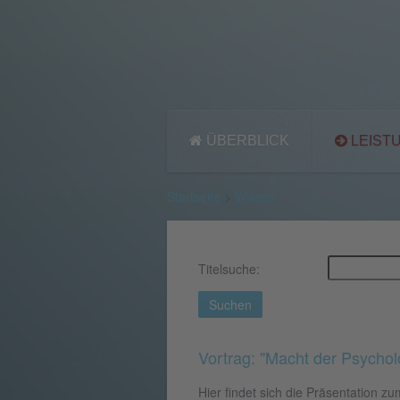
ÜBERBLICK
LEIST
Startseite
>
Wissen
Titelsuche:
Suchen
Vortrag: "Macht der Psycho
Hier findet sich die Präsentation