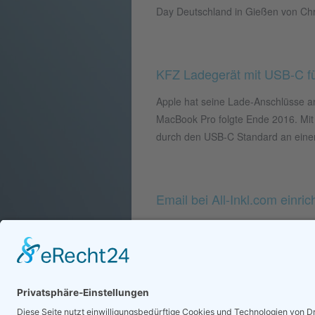
Day Deutschland in Gießen von Chri
KFZ Ladegerät mit USB-C 
Apple hat seine Lade-Anschlüsse 
MacBook Pro folgte Ende 2016. Mit
durch den USB-C Standard an einer 
Email bei All-Inkl.com einric
Kurzer Überblick zur Einrichtung ei