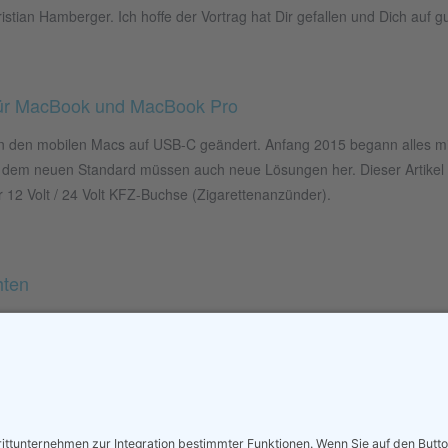
stian Hamberger. Ich hoffe der Vortrag hat Dir gefallen und Dich auf g
für MacBook und MacBook Pro
an den mobilen Macs auf USB-C geändert. Anfang 2015 begann alles 
 dem neuen Standard müssen auch neue Lösungen her. Dieser Artikel 
12 Volt / 24 Volt KFZ-Buchse (Zigarettenanzünder).
hten
ner neuen E-Mail-Adresse beim Hostinganbieter All-Inkl.com und Zugriff