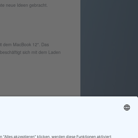
ute neue Ideen gebracht.
mit dem MacBook 12". Das
beschäftigt sich mit dem Laden
 auf das Postfach.