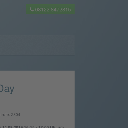
08122 8472815
 Day
ufrufe: 2304
 14.09.2019 16:15 - 17:00 Uhr am