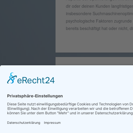
dir oder deinen Kunden langfristig
insbesondere Suchmaschinenoptimier
psychologische Faktoren zugrunde 
bereits beschäftigt hat oder nicht,
HINWEIS
Die Umsetzung der hier gemachten 