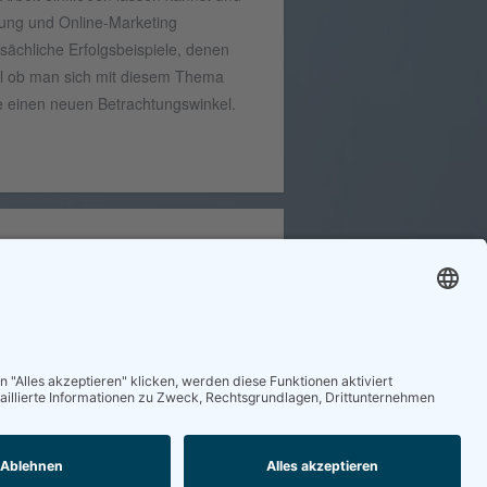
tung und Online-Marketing
sächliche Erfolgsbeispiele, denen
al ob man sich mit diesem Thema
ise einen neuen Betrachtungswinkel.