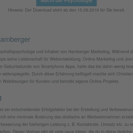
Macht der Psychologie
Hinweis: Der Download steht ab den 15.09.2019 für Sie bereit.
 Hamberger
rtschaftspsychologe und Inhaber von Hamberger Marketing. Während de
ps seine Leidenschaft für Webentwicklung, Online-Marketing und Joom
er Geburtsstunde von Smartphone Apps, hatte das bis dahin wenig be
n widerspiegelte. Durch diese Erfahrung beflügelt machte sich Christ
em Weblösungen für Kunden und betreibt eigene Online-Projekte.
g
st ein entscheidender Erfolgsfaktor bei der Erstellung und Verbesser
urch eine minimale Änderung das dreifache an Werbeeinnahmen erzielen
besserung der bisherigen Leistung z. B. Kontaktrate, Umsatz etc. zu e
eßen. Dieser Vortrag gibt dir viele neue Ideen, die du in deine tägliche