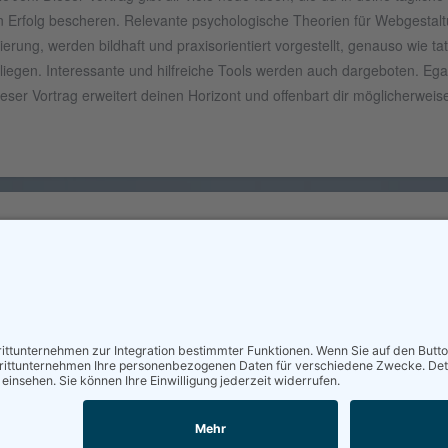
en Erfolg bescheren. Relevante psychologische Theorien für Webgestal
ung, werden bildhaft und praxisorientiert vorgestellt, genauso wie tat
liegen. Interessante und hilfreiche Tools werden auch dargeboten. Eg
 dieser Vortrag erweitert deinen Horizont und offenbart dir möglicherwe
Lösungen und Vorschläge geschehen immer auf eigener Gefahr.
Kontakt
Impressum
Datenschutz
Login
*Affiliate
© 2009 - 2020 Hamberger Marketing