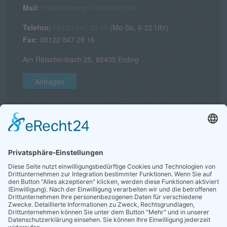
Mail:
ch@hamberger-marketing.de
Telefon:
08122 847 28 15
(Mo-So, 6-22 Uhr)
Fax:
08122 847 28 16
Am Rätschenbach 25, 85435 Erding
Anfragen
Fernwartung & Online Meeting
Für Kunden
Als Support-Hilfe verwenden wir das Tool Mikogo. Mit
dessen Hilfe ist es möglich, Online-Meetings und
Fernwartungen durchzuführen.
Anleitungen und Links