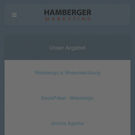
Unser Angebot
Webdesign & Webentwicklung
BasisPaket - Webdesign
Joomla Agentur