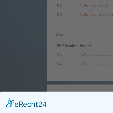
5.2
AddHandler php52-c
5.X
AddHandler php5-cg
Strato
PHP Version
Befehl
5.6
AddType applicatio
5.X
AddType applicatio
HINWEIS
Die Umsetzung der hier gemachten 