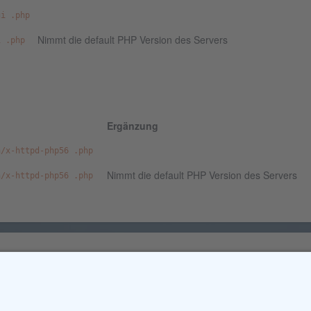
gi .php
Nimmt die default PHP Version des Servers
i .php
Ergänzung
n/x-httpd-php56 .php
Nimmt die default PHP Version des Servers
n/x-httpd-php56 .php
Lösungen und Vorschläge geschehen immer auf eigener Gefahr.