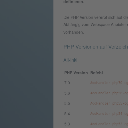
definieren.
Die PHP Version vererbt sich auf di
Abhängig vom Webspace Anbieter 
vorhanden.
PHP Versionen auf Verzeich
All-Inkl
PHP Version
Befehl
7.0
AddHandler php70-c
5.6
AddHandler php56-c
5.5
AddHandler php55-c
5.4
AddHandler php54-c
5.3
AddHandler php53-c