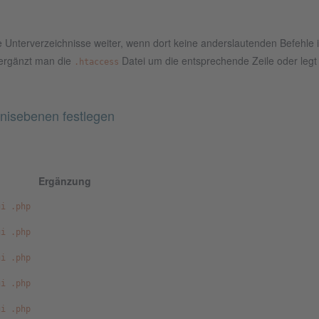
e Unterverzeichnisse weiter, wenn dort keine anderslautenden Befehle in
ergänzt man die
Datei um die entsprechende Zeile oder legt e
.htaccess
nisebenen festlegen
Ergänzung
gi .php
gi .php
gi .php
gi .php
gi .php